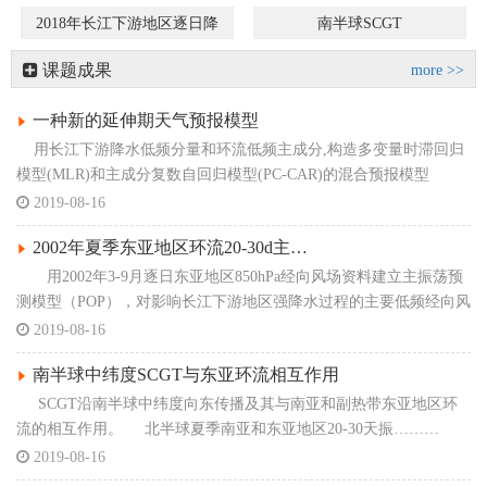
2018年长江下游地区逐日降
南半球SCGT
水低频分量观测
课题成果
more >>
一种新的延伸期天气预报模型
用长江下游降水低频分量和环流低频主成分,构造多变量时滞回归
模型(MLR)和主成分复数自回归模型(PC-CAR)的混合预报模型
(MLR/PC-CAR),对长江下游降水低频分量………
2019-08-16
2002年夏季东亚地区环流20-30d主…
用2002年3-9月逐日东亚地区850hPa经向风场资料建立主振荡预
测模型（POP），对影响长江下游地区强降水过程的主要低频经向风
场（20-30ｄ时间尺度）的时空变化进行10-30d 延伸期独立预………
2019-08-16
南半球中纬度SCGT与东亚环流相互作用
SCGT沿南半球中纬度向东传播及其与南亚和副热带东亚地区环
流的相互作用。 北半球夏季南亚和东亚地区20-30天振………
2019-08-16