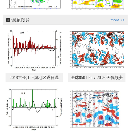
课题图片
more >>
2018年长江下游地区逐日温
全球850 hPa v 20-30天低频变
度低频分量观测
化30天预测