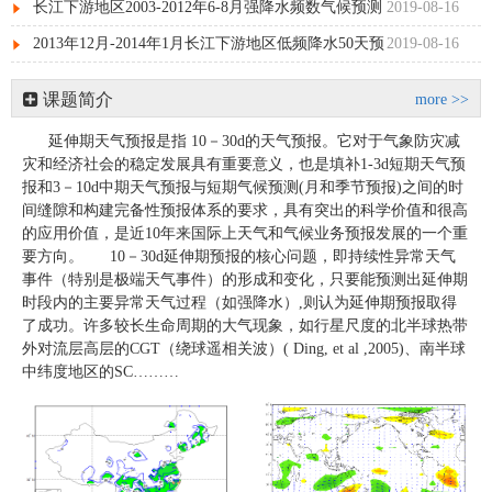
长江下游地区2003-2012年6-8月强降水频数气候预测
2019-08-16
的回报试验研究
2013年12月-2014年1月长江下游地区低频降水50天预
2019-08-16
报回报试验
课题简介
more >>
延伸期天气预报是指 10－30d的天气预报。它对于气象防灾减
灾和经济社会的稳定发展具有重要意义，也是填补1-3d短期天气预
报和3－10d中期天气预报与短期气候预测(月和季节预报)之间的时
间缝隙和构建完备性预报体系的要求，具有突出的科学价值和很高
的应用价值，是近10年来国际上天气和气候业务预报发展的一个重
要方向。 10－30d延伸期预报的核心问题，即持续性异常天气
事件（特别是极端天气事件）的形成和变化，只要能预测出延伸期
时段内的主要异常天气过程（如强降水）,则认为延伸期预报取得
了成功。许多较长生命周期的大气现象，如行星尺度的北半球热带
外对流层高层的CGT（绕球遥相关波）( Ding, et al ,2005)、南半球
中纬度地区的SC………